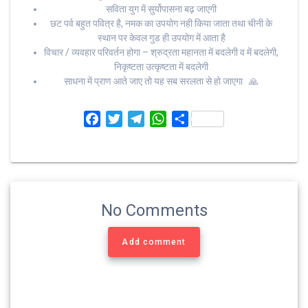
सविता युग में सुर्योपासना बढ़ जाएगी
छट पर्व बहुत पवित्र है, नमक का उपयोग नही किया जाता तथा चीनी के
स्थान पर केवल गुड ही उपयोग में आता है
विचार / व्यवहार परिवर्तन होगा – श्रुद्रता महानता में बदलेगी व में बदलेगी,
निकृष्टता उत्कृष्टता में बदलेगी
साधना में प्राण आते जाए तो यह सब सरलता से हो जाएगा 🙏
F
T
T
W
S
a
w
e
h
h
c
i
l
a
a
e
t
e
t
r
b
t
g
s
e
o
e
r
A
No Comments
o
r
a
p
k
m
p
Add comment