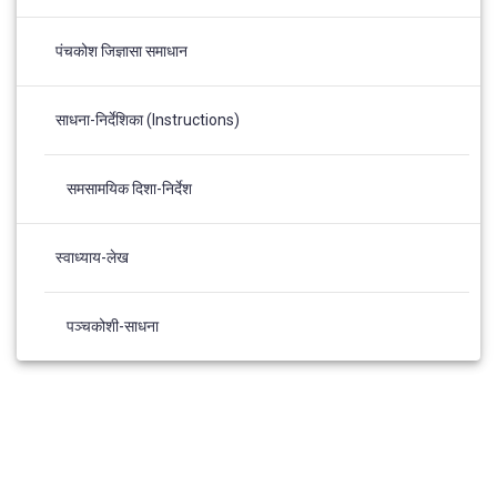
पंचकोश जिज्ञासा समाधान
साधना-निर्देशिका (Instructions)
समसामयिक दिशा-निर्देश
स्वाध्याय-लेख
पञ्चकोशी-साधना