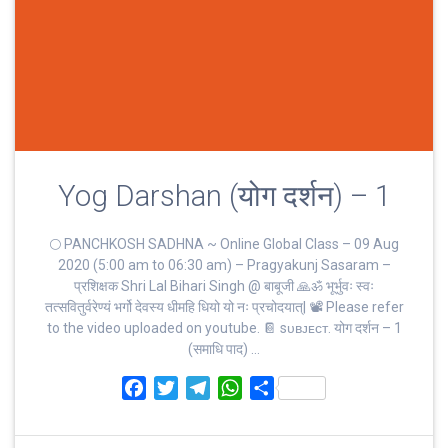
Yog Darshan (योग दर्शन) – 1
🌕 PANCHKOSH SADHNA ~ Online Global Class – 09 Aug
2020 (5:00 am to 06:30 am) – Pragyakunj Sasaram –
प्रशिक्षक Shri Lal Bihari Singh @ बाबूजी 🙏ॐ भूर्भुवः स्‍वः
तत्‍सवितुर्वरेण्‍यं भर्गो देवस्य धीमहि धियो यो नः प्रचोदयात्‌| 📽 Please refer
to the video uploaded on youtube. 📔 sᴜʙᴊᴇᴄᴛ. योग दर्शन – 1
(समाधि पाद) …
F
T
T
W
S
a
w
e
h
h
c
i
l
a
a