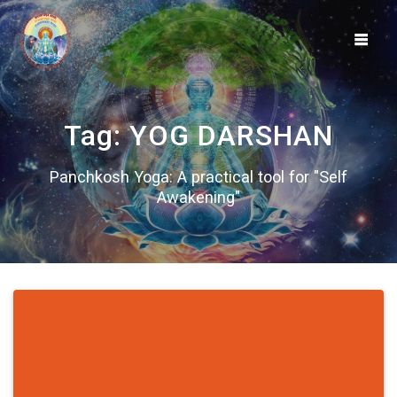
Skip
to
content
Tag:
YOG DARSHAN
Panchkosh Yoga: A practical tool for "Self
Awakening"