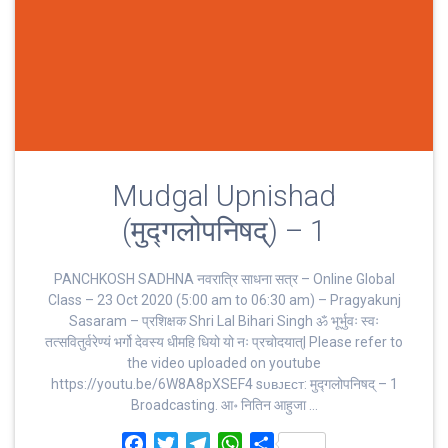
Mudgal Upnishad
(मुद्गलोपनिषद्) – 1
PANCHKOSH SADHNA नवरात्रि साधना सत्र – Online Global
Class – 23 Oct 2020 (5:00 am to 06:30 am) – Pragyakunj
Sasaram – प्रशिक्षक Shri Lal Bihari Singh ॐ भूर्भुवः स्‍वः
तत्‍सवितुर्वरेण्‍यं भर्गो देवस्य धीमहि धियो यो नः प्रचोदयात्‌| Please refer to
the video uploaded on youtube
https://youtu.be/6W8A8pXSEF4 sᴜʙᴊᴇᴄᴛ: मुद्गलोपनिषद् – 1
Broadcasting. आ॰ नितिन आहुजा …
F
T
T
W
S