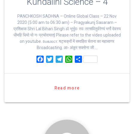
Kundalini Science – 4
PANCHKOSH SADHNA – Online Global Class – 22 Nov
2020 (5:00 am to 06:30 am) – Pragyakunj Sasaram –
प्रशिक्षक Shri Lal Bihari Singh ॐ भूर्भुवः स्‍वः तत्‍सवितुर्वरेण्‍यं भर्गो देवस्य
धीमहि धियो यो नः प्रचोदयात्‌| Please refer to the video uploaded
on youtube. sᴜʙᴊᴇᴄᴛ: षट्चक्रों में समाहित चेतना का महासागर
Broadcasting. आ॰ अंकुर सक्सेना जी …
F
T
T
W
S
a
w
e
h
h
c
i
l
a
a
e
t
e
t
r
b
t
g
s
e
Read more
o
e
r
A
o
r
a
p
k
m
p