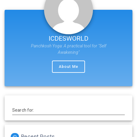
ICDESWORLD
Panchkosh Yoga: A practical tool for "Self
Awakening"
About Me
Search for:
Recent Posts