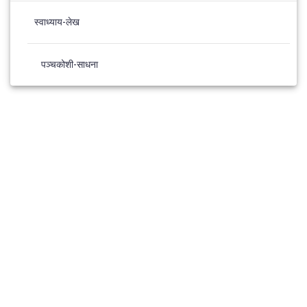
स्वाध्याय-लेख
पञ्चकोशी-साधना
© 2026 Panchkosh Sadhana. Built using WordPress and the
Materialis Theme