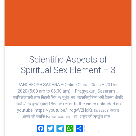
Scientific Aspects of
Spiritual Sex Element – 3
PANCHKOSH SADHNA – Online Global Class – 20 Dec
2020 (5:00 am to 06:30 am) – Pragyakunj Sasaram _
प्रशिक्षक श्री लाल बिहारी सिंह ॐ भूर्भुवः स्‍वः तत्‍सवितुर्वरेण्‍यं भर्गो देवस्य धीमहि
धियो यो नः प्रचोदयात्‌| Please refer to the video uploaded on
youtube. https://youtu.be/_rqgvV2HqKs sᴜʙᴊᴇᴄᴛ: अखंड
आनंद की प्राप्ति Broadcasting. आ॰ अंकुर जी श्रद्धेय लाल …
F
T
T
W
S
a
w
e
h
h