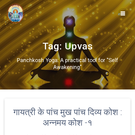
Skip
to
content
Tag:
Upvas
Panchkosh Yoga: A practical tool for "Self
Awakening"
गायत्री के पांच मुख पांच दिव्य कोश :
अन्नमय कोश -१