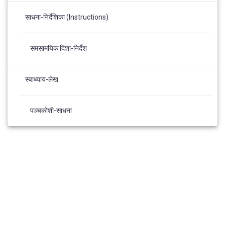
साधना-निर्देशिका (Instructions)
समसामयिक दिशा-निर्देश
स्वाध्याय-लेख
पञ्चकोशी-साधना