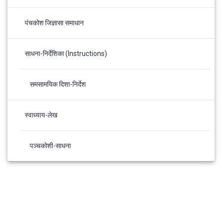
पंचकोश जिज्ञासा समाधान
साधना-निर्देशिका (Instructions)
समसामयिक दिशा-निर्देश
स्वाध्याय-लेख
पञ्चकोशी-साधना