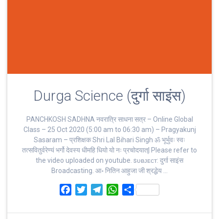
Durga Science (दुर्गा साइंस)
PANCHKOSH SADHNA नवरात्रि साधना सत्र – Online Global
Class – 25 Oct 2020 (5:00 am to 06:30 am) – Pragyakunj
Sasaram – प्रशिक्षक Shri Lal Bihari Singh ॐ भूर्भुवः स्‍वः
तत्‍सवितुर्वरेण्‍यं भर्गो देवस्य धीमहि धियो यो नः प्रचोदयात्‌| Please refer to
the video uploaded on youtube. sᴜʙᴊᴇᴄᴛ: दुर्गा साइंस
Broadcasting. आ॰ नितिन आहुजा जी श्रद्धेय …
F
T
T
W
S
a
w
e
h
h
c
i
l
a
a