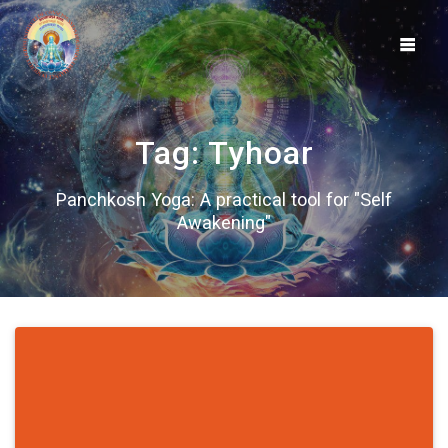
Skip
to
content
Tag:
Tyhoar
Panchkosh Yoga: A practical tool for "Self
Awakening"