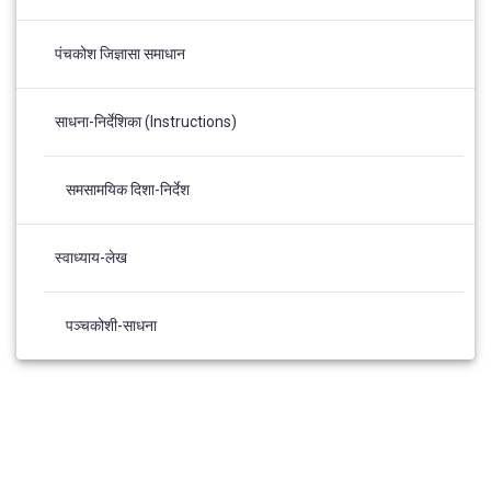
पंचकोश जिज्ञासा समाधान
साधना-निर्देशिका (Instructions)
समसामयिक दिशा-निर्देश
स्वाध्याय-लेख
पञ्चकोशी-साधना