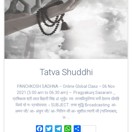
Tatva Shuddhi
PANCHKOSH SADHNA – Online Global Class – 06 Nov
2021 (5:00 am to 06:30 am) – Pragyakunj Sasaram _
प्रशिक्षक श्री लाल बिहारी सिंह ॐ भूर्भुवः स्‍वः तत्‍सवितुर्वरेण्‍यं भर्गो देवस्य धीमहि
धियो यो नः प्रचोदयात्‌ । SUBJECT: तत्त्व शुद्धि Broadcasting: आ॰
अमन जी/ आ॰ अंकुर जी/ आ॰ नितिन जी आ॰ सुशील त्यागी जी (गाजियाबाद,
उ॰ …
F
T
T
W
S