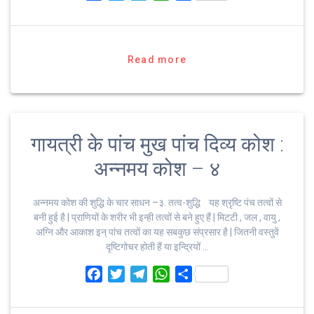
a
w
e
h
h
c
i
l
a
a
e
t
e
t
r
b
t
g
s
e
Read more
o
e
r
A
o
r
a
p
k
m
p
गायत्री के पांच मुख पांच दिव्य कोश :
अन्नमय कोश – ४
अन्नमय कोश की शुद्धि के चार साधन –३. तत्व-शुद्धि यह श्रृष्टि पंच तत्वों से
बनी हुई है | प्राणियों के शरीर भी इन्ही तत्वों से बने हुए हैं | मिटटी , जल , वायु ,
अग्नि और आकाश इन् पांच तत्वों का यह सबकुछ संप्रसार है | जितनी वस्तुवें
दृष्टिगोचर होती हैं या इन्द्रियों …
F
T
T
W
S
a
w
e
h
h
c
i
l
a
a