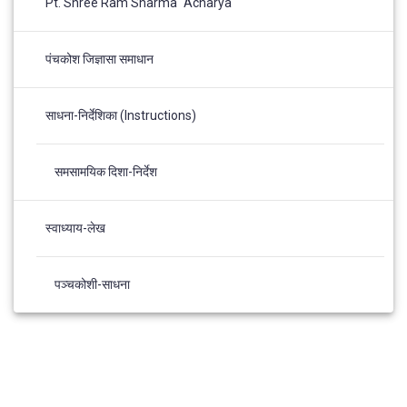
Pt. Shree Ram Sharma "Acharya"
पंचकोश जिज्ञासा समाधान
साधना-निर्देशिका (Instructions)
समसामयिक दिशा-निर्देश
स्वाध्याय-लेख
पञ्चकोशी-साधना