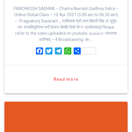
PANCHKOSH SADHNA – Chaitra Navratri Sadhna Satra –
Online Global Class – 16 Apr 2021 (5:00 am to 06:30 am)
– Pragyakunj Sasaram _ प्रशिक्षक श्री लाल बिहारी सिंह ॐ भूर्भुवः
स्‍वः तत्‍सवितुर्वरेण्‍यं भर्गो देवस्य धीमहि धियो यो नः प्रचोदयात्‌| Please
refer to the video uploaded on youtube. sᴜʙᴊᴇᴄᴛ: योगतत्त्व
उपनिषद् – 4 Broadcasting: आ॰ …
F
T
T
W
S
a
w
e
h
h
c
i
l
a
a
e
t
e
t
r
b
t
g
s
e
Read more
o
e
r
A
o
r
a
p
k
m
p