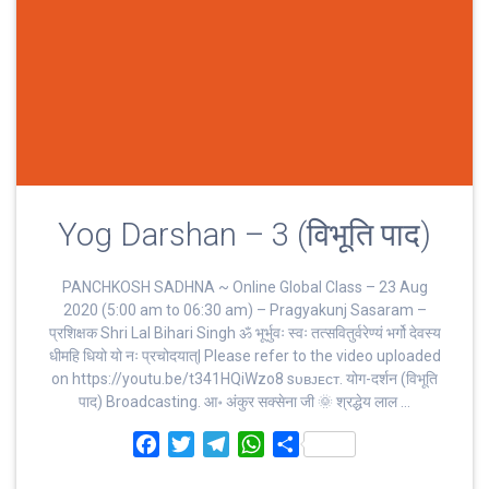
Yog Darshan – 3 (विभूति पाद)
PANCHKOSH SADHNA ~ Online Global Class – 23 Aug
2020 (5:00 am to 06:30 am) – Pragyakunj Sasaram –
प्रशिक्षक Shri Lal Bihari Singh ॐ भूर्भुवः स्‍वः तत्‍सवितुर्वरेण्‍यं भर्गो देवस्य
धीमहि धियो यो नः प्रचोदयात्‌| Please refer to the video uploaded
on https://youtu.be/t341HQiWzo8 sᴜʙᴊᴇᴄᴛ. योग-दर्शन (विभूति
पाद) Broadcasting. आ॰ अंकुर सक्सेना जी 🌞 श्रद्धेय लाल …
F
T
T
W
S
a
w
e
h
h