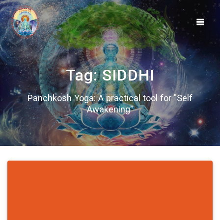
Skip
to
content
Tag:
SIDDHI
Panchkosh Yoga: A practical tool for "Self
Awakening"