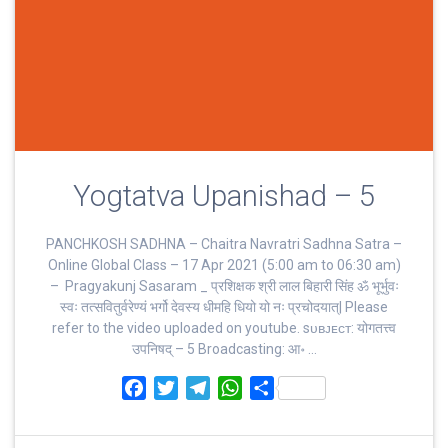
Yogtatva Upanishad – 5
PANCHKOSH SADHNA – Chaitra Navratri Sadhna Satra –
Online Global Class – 17 Apr 2021 (5:00 am to 06:30 am)
– Pragyakunj Sasaram _ प्रशिक्षक श्री लाल बिहारी सिंह ॐ भूर्भुवः
स्‍वः तत्‍सवितुर्वरेण्‍यं भर्गो देवस्य धीमहि धियो यो नः प्रचोदयात्‌| Please
refer to the video uploaded on youtube. sᴜʙᴊᴇᴄᴛ: योगतत्त्व
उपनिषद् – 5 Broadcasting: आ॰ …
F
T
T
W
S
a
w
e
h
h
c
i
l
a
a