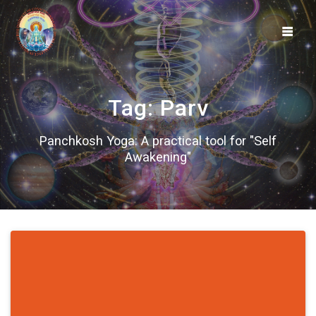
Skip
to
content
Tag:
Parv
Panchkosh Yoga: A practical tool for "Self
Awakening"