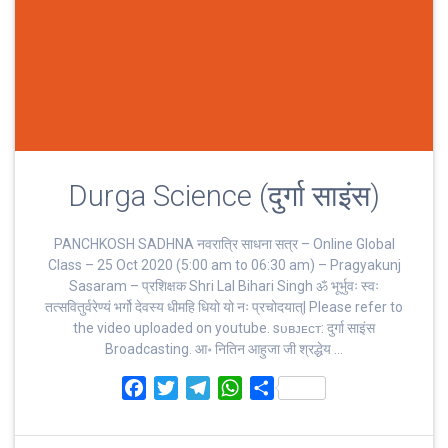
Durga Science (दुर्गा साइंस)
PANCHKOSH SADHNA नवरात्रि साधना सत्र – Online Global
Class – 25 Oct 2020 (5:00 am to 06:30 am) – Pragyakunj
Sasaram – प्रशिक्षक Shri Lal Bihari Singh ॐ भूर्भुवः स्‍वः
तत्‍सवितुर्वरेण्‍यं भर्गो देवस्य धीमहि धियो यो नः प्रचोदयात्‌| Please refer to
the video uploaded on youtube. sᴜʙᴊᴇᴄᴛ: दुर्गा साइंस
Broadcasting. आ॰ नितिन आहुजा जी श्रद्धेय …
F
T
T
W
S
a
w
e
h
h
c
i
l
a
a