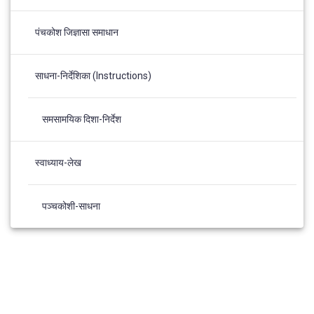
पंचकोश जिज्ञासा समाधान
साधना-निर्देशिका (Instructions)
समसामयिक दिशा-निर्देश
स्वाध्याय-लेख
पञ्चकोशी-साधना