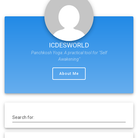
ICDESWORLD
Panchkosh Yoga: A practical tool for "Self
Awakening"
About Me
Search for: