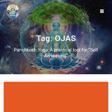
Skip
to
content
Tag:
OJAS
Panchkosh Yoga: A practical tool for "Self
Awakening"