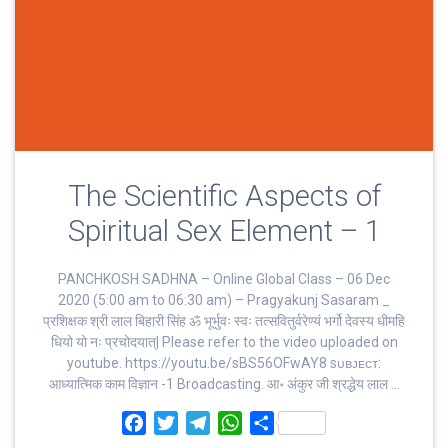
The Scientific Aspects of
Spiritual Sex Element – 1
PANCHKOSH SADHNA – Online Global Class – 06 Dec
2020 (5:00 am to 06:30 am) – Pragyakunj Sasaram _
प्रशिक्षक श्री लाल बिहारी सिंह ॐ भूर्भुवः स्‍वः तत्‍सवितुर्वरेण्‍यं भर्गो देवस्य धीमहि
धियो यो नः प्रचोदयात्‌| Please refer to the video uploaded on
youtube. https://youtu.be/sBS56OFwAY8 sᴜʙᴊᴇᴄᴛ:
आध्यात्मिक काम विज्ञान -1 Broadcasting. आ॰ अंकुर जी श्रद्धेय लाल …
F
T
T
W
S
a
w
e
h
h