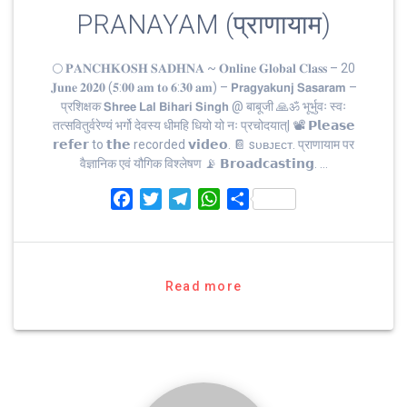
PRANAYAM (प्राणायाम)
🌕 𝐏𝐀𝐍𝐂𝐇𝐊𝐎𝐒𝐇 𝐒𝐀𝐃𝐇𝐍𝐀 ~ 𝐎𝐧𝐥𝐢𝐧𝐞 𝐆𝐥𝐨𝐛𝐚𝐥 𝐂𝐥𝐚𝐬𝐬 – 20
𝐉𝐮𝐧𝐞 𝟐𝟎𝟐𝟎 (𝟓:𝟎𝟎 𝐚𝐦 𝐭𝐨 𝟔:𝟑𝟎 𝐚𝐦) – 𝗣𝗿𝗮𝗴𝘆𝗮𝗸𝘂𝗻𝗷 𝗦𝗮𝘀𝗮𝗿𝗮𝗺 –
प्रशिक्षक 𝗦𝗵𝗿𝗲𝗲 𝗟𝗮𝗹 𝗕𝗶𝗵𝗮𝗿𝗶 𝗦𝗶𝗻𝗴𝗵 @ बाबूजी 🙏ॐ भूर्भुवः स्‍वः
तत्‍सवितुर्वरेण्‍यं भर्गो देवस्य धीमहि धियो यो नः प्रचोदयात्‌| 📽 𝗣𝗹𝗲𝗮𝘀𝗲
𝗿𝗲𝗳𝗲𝗿 to 𝘁𝗵𝗲 recorded 𝘃𝗶𝗱𝗲𝗼. 📔 sᴜʙᴊᴇᴄᴛ. प्राणायाम पर
वैज्ञानिक एवं यौगिक विश्लेषण 📡 𝗕𝗿𝗼𝗮𝗱𝗰𝗮𝘀𝘁𝗶𝗻𝗴. …
F
T
T
W
S
a
w
e
h
h
c
i
l
a
a
e
t
e
t
r
b
t
g
s
e
Read more
o
e
r
A
o
r
a
p
k
m
p