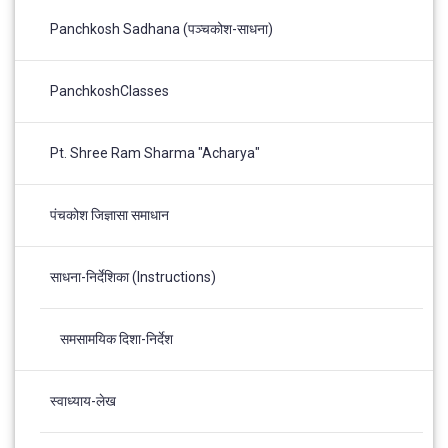
Panchkosh Sadhana (पञ्चकोश-साधना)
PanchkoshClasses
Pt. Shree Ram Sharma "Acharya"
पंचकोश जिज्ञासा समाधान
साधना-निर्देशिका (Instructions)
समसामयिक दिशा-निर्देश
स्वाध्याय-लेख