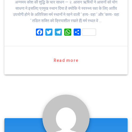
अन्नमय कोश की शुद्धि के चार साधन — २. आसन ऋषियों ने आसनों को योग
साधना मे इसलिए प्रमुख स्थान दिया है क्योकि ये स्वस्थ्य रक्षा के लिए अतीव
उपयोगी होने के अतिरिक्त मर्म स्थानों मे रहने वाली ‘ हव्य- वहा ‘ और ‘कव्य- वहा
‘ तडित शक्ति को क्रियाशील रखते हैं| मर्म स्थल वे …
F
T
T
W
S
a
w
e
h
h
c
i
l
a
a
e
t
e
t
r
b
t
g
s
e
Read more
o
e
r
A
o
r
a
p
k
m
p