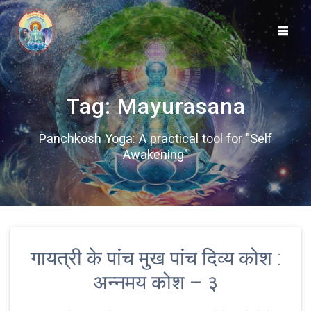
Skip
to
content
Tag:
Mayurasana
Panchkosh Yoga: A practical tool for "Self
Awakening"
गायत्री के पांच मुख पांच दिव्य कोश :
अन्नमय कोश – ३