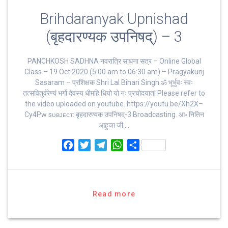
Brihdaranyak Upnishad
(बृहदारण्यक उपनिषद्) – 3
PANCHKOSH SADHNA नवरात्रि साधना सत्र – Online Global
Class – 19 Oct 2020 (5:00 am to 06:30 am) – Pragyakunj
Sasaram – प्रशिक्षक Shri Lal Bihari Singh ॐ भूर्भुवः स्‍वः
तत्‍सवितुर्वरेण्‍यं भर्गो देवस्य धीमहि धियो यो नः प्रचोदयात्‌| Please refer to
the video uploaded on youtube. https://youtu.be/Xh2X–
Cy4Pw sᴜʙᴊᴇᴄᴛ: बृहदारण्यक उपनिषद्-3 Broadcasting. आ॰ नितिन
आहुजा जी …
F
T
T
W
S
a
w
e
h
h
c
i
l
a
a
e
t
e
t
r
b
t
g
s
e
Read more
o
e
r
A
o
r
a
p