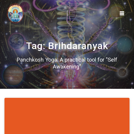
Skip
to
content
Tag:
Brihdaranyak
Panchkosh Yoga: A practical tool for "Self
Awakening"