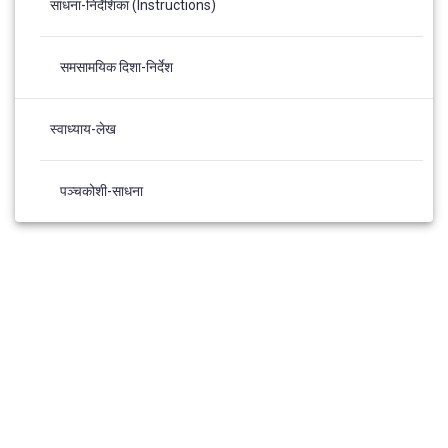
साधना-निर्देशिका (Instructions)
समसामयिक दिशा-निर्देश
स्वाध्याय-लेख
पञ्चकोशी-साधना