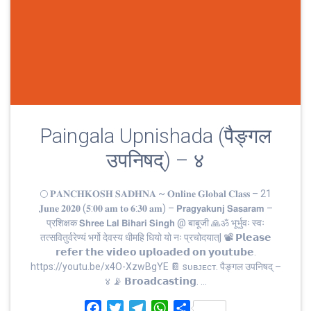
Paingala Upnishada (पैङ्गल
उपनिषद्) – ४
🌕 𝐏𝐀𝐍𝐂𝐇𝐊𝐎𝐒𝐇 𝐒𝐀𝐃𝐇𝐍𝐀 ~ 𝐎𝐧𝐥𝐢𝐧𝐞 𝐆𝐥𝐨𝐛𝐚𝐥 𝐂𝐥𝐚𝐬𝐬 – 21
𝐉𝐮𝐧𝐞 𝟐𝟎𝟐𝟎 (𝟓:𝟎𝟎 𝐚𝐦 𝐭𝐨 𝟔:𝟑𝟎 𝐚𝐦) – 𝗣𝗿𝗮𝗴𝘆𝗮𝗸𝘂𝗻𝗷 𝗦𝗮𝘀𝗮𝗿𝗮𝗺 –
प्रशिक्षक 𝗦𝗵𝗿𝗲𝗲 𝗟𝗮𝗹 𝗕𝗶𝗵𝗮𝗿𝗶 𝗦𝗶𝗻𝗴𝗵 @ बाबूजी 🙏ॐ भूर्भुवः स्‍वः
तत्‍सवितुर्वरेण्‍यं भर्गो देवस्य धीमहि धियो यो नः प्रचोदयात्‌| 📽 𝗣𝗹𝗲𝗮𝘀𝗲
𝗿𝗲𝗳𝗲𝗿 𝘁𝗵𝗲 𝘃𝗶𝗱𝗲𝗼 𝘂𝗽𝗹𝗼𝗮𝗱𝗲𝗱 𝗼𝗻 𝘆𝗼𝘂𝘁𝘂𝗯𝗲.
https://youtu.be/x4O-XzwBgYE 📔 sᴜʙᴊᴇᴄᴛ. पैङ्गल उपनिषद् –
४ 📡 𝗕𝗿𝗼𝗮𝗱𝗰𝗮𝘀𝘁𝗶𝗻𝗴. …
F
T
T
W
S