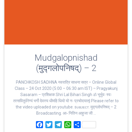
Mudgalopnishad
(मुद्गलोपनिषद्) – 2
PANCHKOSH SADHNA नवरात्रि साधना सत्र – Online Global
Class – 24 Oct 2020 (5:00 – 06:30 am IST) – Pragyakunj
Sasaram – प्रशिक्षक Shri Lal Bihari Singh ॐ भूर्भुवः स्‍वः
तत्‍सवितुर्वरेण्‍यं भर्गो देवस्य धीमहि धियो यो नः प्रचोदयात्‌| Please refer to
the video uploaded on youtube. sᴜʙᴊᴇᴄᴛ: मुद्गलोपनिषद् – 2
Broadcasting. आ॰ नितिन आहुजा जी …
F
T
T
W
S
a
w
e
h
h