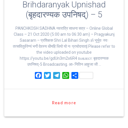
Brihdaranyak Upnishad
(बृहदारण्यक उपनिषद्) – 5
PANCHKOSH SADHNA नवरात्रि साधना सत्र – Online Global
Class – 21 Oct 2020 (5:00 am to 06:30 am) – Pragyakunj
Sasaram – प्रशिक्षक Shri Lal Bihari Singh ॐ भूर्भुवः स्‍वः
तत्‍सवितुर्वरेण्‍यं भर्गो देवस्य धीमहि धियो यो नः प्रचोदयात्‌| Please refer to
the video uploaded on youtube
https://youtu.be/gdUn3m2x6R4 sᴜʙᴊᴇᴄᴛ: बृहदारण्यक
उपनिषद्-5 Broadcasting. आ॰ नितिन आहुजा जी …
F
T
T
W
S
a
w
e
h
h
c
i
l
a
a
e
t
e
t
r
b
t
g
s
e
Read more
o
e
r
A
o
r
a
p
k
m
p