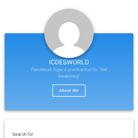
ICDESWORLD
Panchkosh Yoga: A practical tool for "Self
Awakening"
About Me
Search for: