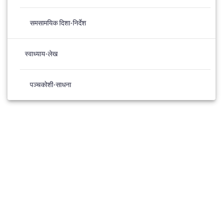
समसामयिक दिशा-निर्देश
स्वाध्याय-लेख
पञ्चकोशी-साधना