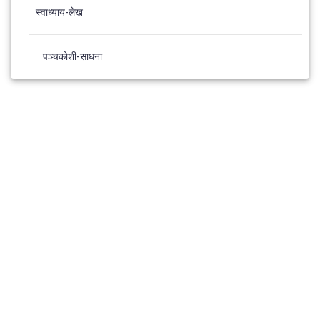
स्वाध्याय-लेख
पञ्चकोशी-साधना
© 2026 Panchkosh Sadhana. Built using WordPress and the
Materialis Theme