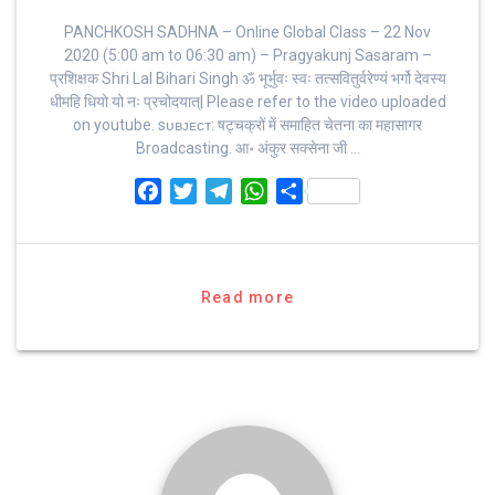
PANCHKOSH SADHNA – Online Global Class – 22 Nov
2020 (5:00 am to 06:30 am) – Pragyakunj Sasaram –
प्रशिक्षक Shri Lal Bihari Singh ॐ भूर्भुवः स्‍वः तत्‍सवितुर्वरेण्‍यं भर्गो देवस्य
धीमहि धियो यो नः प्रचोदयात्‌| Please refer to the video uploaded
on youtube. sᴜʙᴊᴇᴄᴛ: षट्चक्रों में समाहित चेतना का महासागर
Broadcasting. आ॰ अंकुर सक्सेना जी …
F
T
T
W
S
a
w
e
h
h
c
i
l
a
a
e
t
e
t
r
b
t
g
s
e
Read more
o
e
r
A
o
r
a
p
k
m
p