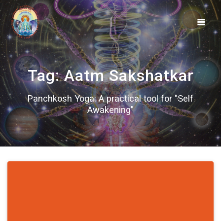
Skip
to
content
Tag:
Aatm Sakshatkar
Panchkosh Yoga: A practical tool for "Self
Awakening"