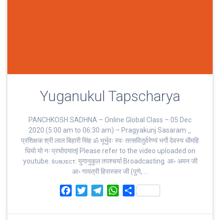
Yuganukul Tapscharya
PANCHKOSH SADHNA – Online Global Class – 05 Dec
2020 (5:00 am to 06:30 am) – Pragyakunj Sasaram _
प्रशिक्षक श्री लाल बिहारी सिंह ॐ भूर्भुवः स्‍वः तत्‍सवितुर्वरेण्‍यं भर्गो देवस्य धीमहि
धियो यो नः प्रचोदयात्‌| Please refer to the video uploaded on
youtube. sᴜʙᴊᴇᴄᴛ: युगानुकुल तपश्चर्या Broadcasting. आ॰ अमन जी
आ॰ गायत्री हिरास्कर जी (पुणे, …
F
T
T
W
S
a
w
e
h
h
c
i
l
a
a