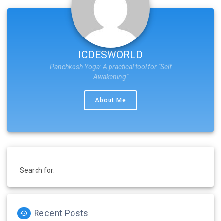
ICDESWORLD
Panchkosh Yoga: A practical tool for "Self
Awakening"
About Me
Search for:
Recent Posts