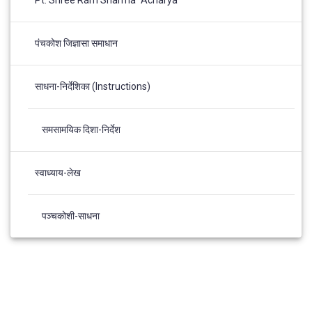
Pt. Shree Ram Sharma "Acharya"
पंचकोश जिज्ञासा समाधान
साधना-निर्देशिका (Instructions)
समसामयिक दिशा-निर्देश
स्वाध्याय-लेख
पञ्चकोशी-साधना