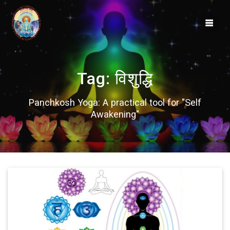
Skip
to
content
Tag:
विशुद्धि
Panchkosh Yoga: A practical tool for "Self
Awakening"