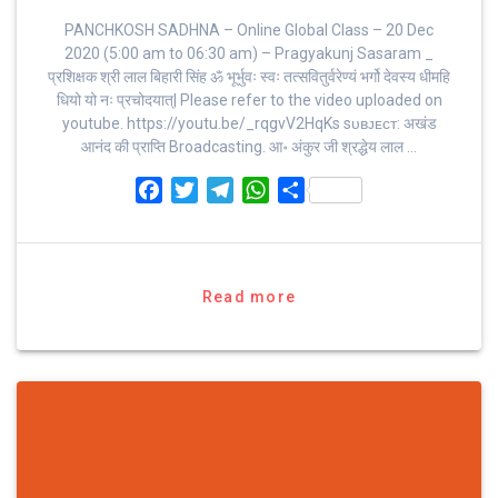
PANCHKOSH SADHNA – Online Global Class – 20 Dec
2020 (5:00 am to 06:30 am) – Pragyakunj Sasaram _
प्रशिक्षक श्री लाल बिहारी सिंह ॐ भूर्भुवः स्‍वः तत्‍सवितुर्वरेण्‍यं भर्गो देवस्य धीमहि
धियो यो नः प्रचोदयात्‌| Please refer to the video uploaded on
youtube. https://youtu.be/_rqgvV2HqKs sᴜʙᴊᴇᴄᴛ: अखंड
आनंद की प्राप्ति Broadcasting. आ॰ अंकुर जी श्रद्धेय लाल …
F
T
T
W
S
a
w
e
h
h
c
i
l
a
a
e
t
e
t
r
b
t
g
s
e
Read more
o
e
r
A
o
r
a
p
k
m
p