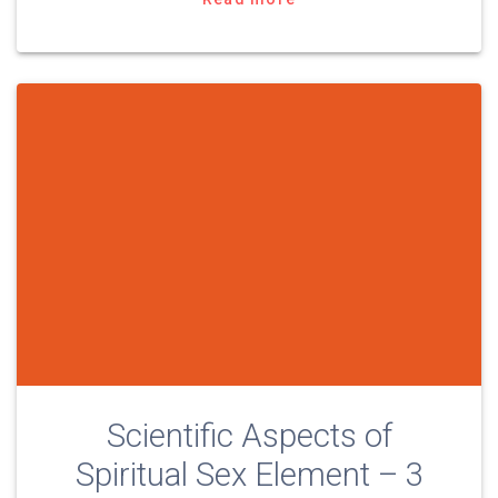
o
e
r
A
o
r
a
p
k
m
p
Scientific Aspects of
Spiritual Sex Element – 3