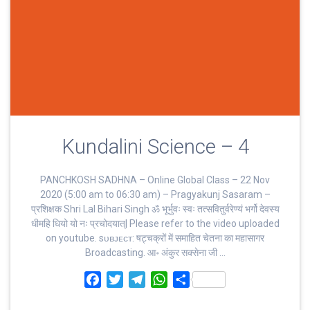
Kundalini Science – 4
PANCHKOSH SADHNA – Online Global Class – 22 Nov
2020 (5:00 am to 06:30 am) – Pragyakunj Sasaram –
प्रशिक्षक Shri Lal Bihari Singh ॐ भूर्भुवः स्‍वः तत्‍सवितुर्वरेण्‍यं भर्गो देवस्य
धीमहि धियो यो नः प्रचोदयात्‌| Please refer to the video uploaded
on youtube. sᴜʙᴊᴇᴄᴛ: षट्चक्रों में समाहित चेतना का महासागर
Broadcasting. आ॰ अंकुर सक्सेना जी …
F
T
T
W
S
a
w
e
h
h