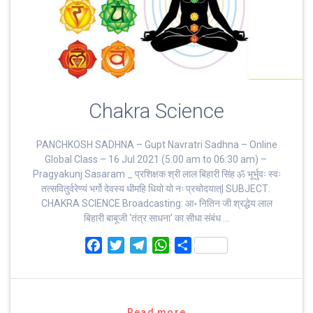
Chakra Science
PANCHKOSH SADHNA – Gupt Navratri Sadhna – Online
Global Class – 16 Jul 2021 (5:00 am to 06:30 am) –
Pragyakunj Sasaram _ प्रशिक्षक श्री लाल बिहारी सिंह ॐ भूर्भुवः स्‍वः
तत्‍सवितुर्वरेण्‍यं भर्गो देवस्य धीमहि धियो यो नः प्रचोदयात्‌| SUBJECT:
CHAKRA SCIENCE Broadcasting: आ॰ नितिन जी श्रद्धेय लाल
बिहारी बाबूजी ‘तंत्र साधना‘ का सीधा संबंध …
F
T
T
W
S
a
w
e
h
h
c
i
l
a
a
e
t
e
t
r
b
t
g
s
e
Read more