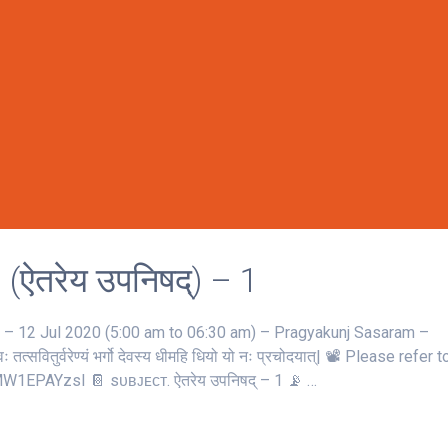
तरेय उपनिषद्) – 1
 12 Jul 2020 (5:00 am to 06:30 am) – Pragyakunj Sasaram –
 तत्‍सवितुर्वरेण्‍यं भर्गो देवस्य धीमहि धियो यो नः प्रचोदयात्‌| 📽 Please refer 
W1EPAYzsI 📔 sᴜʙᴊᴇᴄᴛ. ऐतरेय उपनिषद् – 1 📡 …