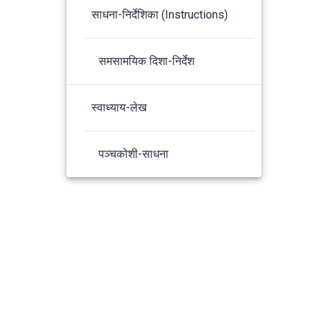
साधना-निर्देशिका (Instructions)
समसामयिक दिशा-निर्देश
स्वाध्याय-लेख
पञ्चकोशी-साधना
s Theme