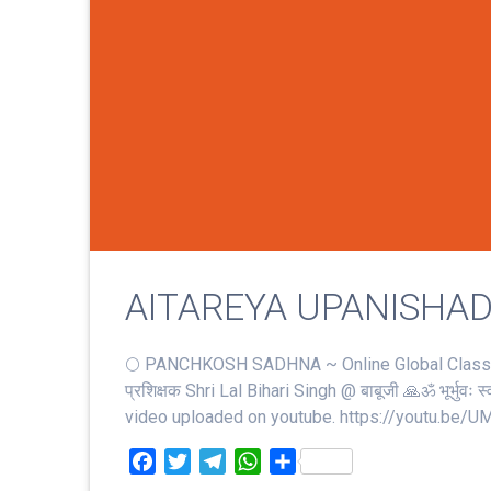
AITAREYA UPANISHAD (ऐ
🌕 PANCHKOSH SADHNA ~ Online Global Class –
प्रशिक्षक Shri Lal Bihari Singh @ बाबूजी 🙏ॐ भूर्भुवः स्‍वः
video uploaded on youtube. https://youtu.be/UM
F
T
T
W
S
a
w
e
h
h