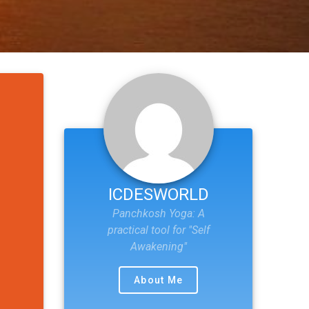
ICDESWORLD
Panchkosh Yoga: A
practical tool for "Self
Awakening"
About Me