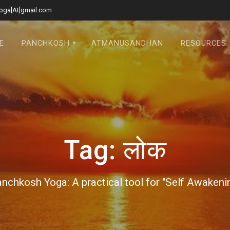
oga[At]gmail.com
E
PANCHKOSH
ATMANUSANDHAN
RESOURCES
Tag:
लोक
nchkosh Yoga: A practical tool for "Self Awakeni