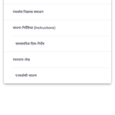
पंचकोश जिज्ञासा समाधान
साधना-निर्देशिका (Instructions)
समसामयिक दिशा-निर्देश
स्वाध्याय-लेख
पञ्चकोशी-साधना