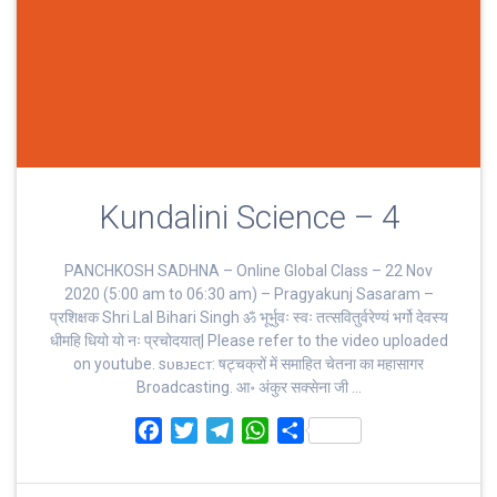
Kundalini Science – 4
PANCHKOSH SADHNA – Online Global Class – 22 Nov
2020 (5:00 am to 06:30 am) – Pragyakunj Sasaram –
प्रशिक्षक Shri Lal Bihari Singh ॐ भूर्भुवः स्‍वः तत्‍सवितुर्वरेण्‍यं भर्गो देवस्य
धीमहि धियो यो नः प्रचोदयात्‌| Please refer to the video uploaded
on youtube. sᴜʙᴊᴇᴄᴛ: षट्चक्रों में समाहित चेतना का महासागर
Broadcasting. आ॰ अंकुर सक्सेना जी …
F
T
T
W
S
a
w
e
h
h
c
i
l
a
a