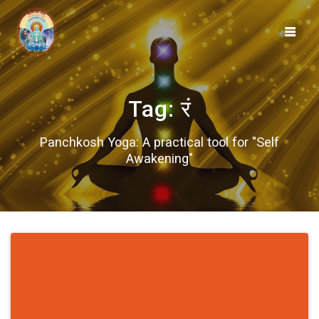
Skip
to
content
Tag:
रं
Panchkosh Yoga: A practical tool for "Self
Awakening"