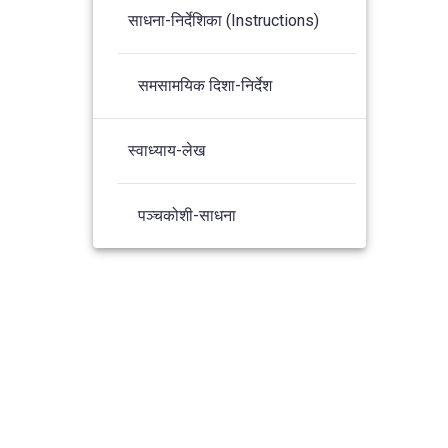
साधना-निर्देशिका (Instructions)
समसामयिक दिशा-निर्देश
स्वाध्याय-लेख
पञ्चकोशी-साधना
s Theme