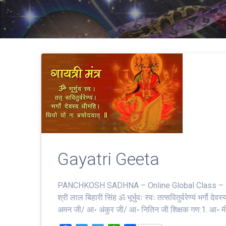
Gayatri Geeta
PANCHKOSH SADHNA – Online Global Class – 14 
श्री लाल बिहारी सिंह ॐ भूर्भुवः स्‍वः तत्‍सवितुर्वरेण्‍यं भ
अमन जी/ आ॰ अंकुर जी/ आ॰ नितिन जी शिक्षक गण:1. आ॰ मीन