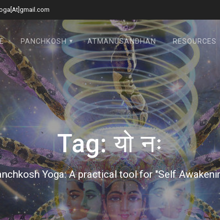
oga[At]gmail.com
E
PANCHKOSH
ATMANUSANDHAN
RESOURCES
Tag:
यो नः
nchkosh Yoga: A practical tool for "Self Awakeni