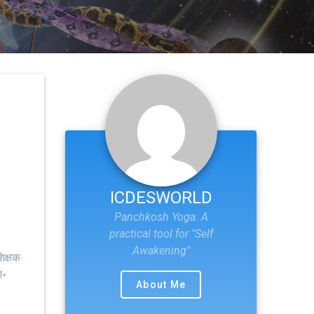
ICDESWORLD
Panchkosh Yoga: A
practical tool for "Self
Awakening"
क्षक
आ॰
About Me