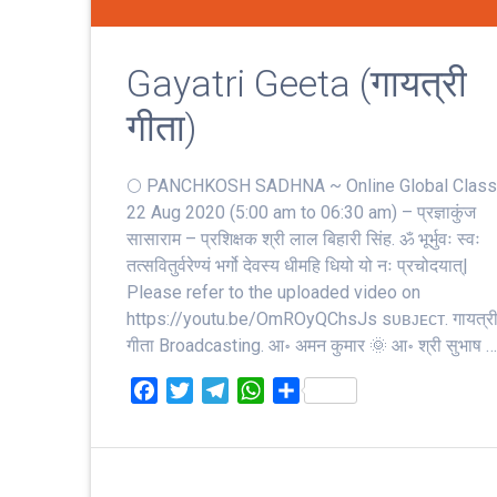
Gayatri Geeta (गायत्री
गीता)
🌕 PANCHKOSH SADHNA ~ Online Global Class
22 Aug 2020 (5:00 am to 06:30 am) – प्रज्ञाकुंज
सासाराम – प्रशिक्षक श्री लाल बिहारी सिंह. ॐ भूर्भुवः स्‍वः
तत्‍सवितुर्वरेण्‍यं भर्गो देवस्य धीमहि धियो यो नः प्रचोदयात्‌|
Please refer to the uploaded video on
https://youtu.be/OmROyQChsJs sᴜʙᴊᴇᴄᴛ. गायत्र
गीता Broadcasting. आ॰ अमन कुमार 🌞 आ॰ श्री सुभाष 
F
T
T
W
S
a
w
e
h
h
c
i
l
a
a
e
t
e
t
r
b
t
g
s
e