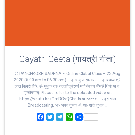
Gayatri Geeta (गायत्री गीता)
🌕 PANCHKOSH SADHNA ~ Online Global Class – 22 Aug
2020 (5:00 am to 06:30 am) – प्रज्ञाकुंज सासाराम – प्रशिक्षक श्री
लाल बिहारी सिंह. ॐ भूर्भुवः स्‍वः तत्‍सवितुर्वरेण्‍यं भर्गो देवस्य धीमहि धियो यो नः
प्रचोदयात्‌| Please refer to the uploaded video on
https://youtu.be/OmROyQChsJs sᴜʙᴊᴇᴄᴛ. गायत्री गीता
Broadcasting. आ॰ अमन कुमार 🌞 आ॰ श्री सुभाष …
F
T
T
W
S
a
w
e
h
h
c
i
l
a
a