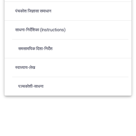
पंचकोश जिज्ञासा समाधान
साधना-निर्देशिका (Instructions)
समसामयिक दिशा-निर्देश
स्वाध्याय-लेख
पञ्चकोशी-साधना