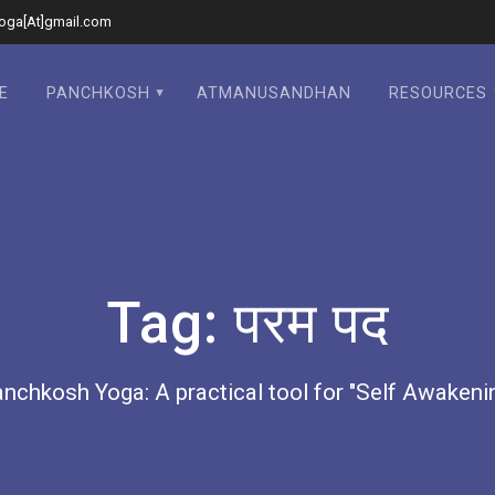
oga[At]gmail.com
E
PANCHKOSH
ATMANUSANDHAN
RESOURCES
Tag:
परम पद
nchkosh Yoga: A practical tool for "Self Awakeni