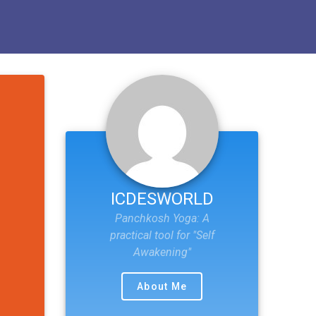
ICDESWORLD
Panchkosh Yoga: A
practical tool for "Self
Awakening"
About Me