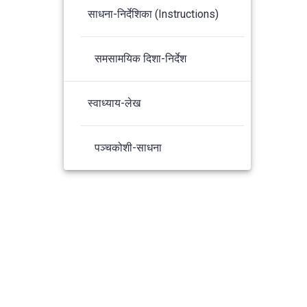
साधना-निर्देशिका (Instructions)
समसामयिक दिशा-निर्देश
स्वाध्याय-लेख
पञ्चकोशी-साधना
s Theme