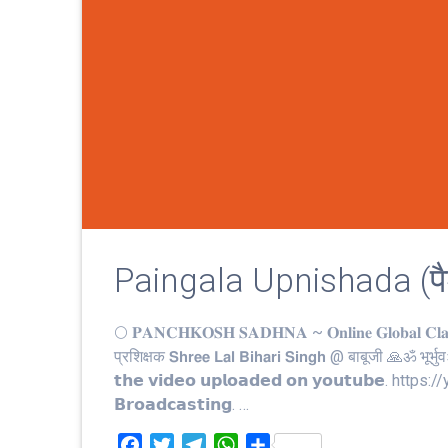
Paingala Upnishada (पै
🌕 𝐏𝐀𝐍𝐂𝐇𝐊𝐎𝐒𝐇 𝐒𝐀𝐃𝐇𝐍𝐀 ~ 𝐎𝐧𝐥𝐢𝐧𝐞 𝐆𝐥𝐨𝐛𝐚𝐥 𝐂𝐥𝐚𝐬𝐬
प्रशिक्षक 𝗦𝗵𝗿𝗲𝗲 𝗟𝗮𝗹 𝗕𝗶𝗵𝗮𝗿𝗶 𝗦𝗶𝗻𝗴𝗵 @ बाबूजी 🙏ॐ भूर्
𝘁𝗵𝗲 𝘃𝗶𝗱𝗲𝗼 𝘂𝗽𝗹𝗼𝗮𝗱𝗲𝗱 𝗼𝗻 𝘆𝗼𝘂𝘁𝘂𝗯𝗲
𝗕𝗿𝗼𝗮𝗱𝗰𝗮𝘀𝘁𝗶𝗻𝗴. …
F
T
T
W
S