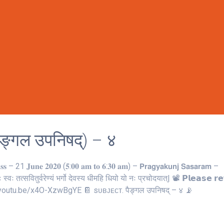
ङ्गल उपनिषद्) – ४
 – 21 𝐉𝐮𝐧𝐞 𝟐𝟎𝟐𝟎 (𝟓:𝟎𝟎 𝐚𝐦 𝐭𝐨 𝟔:𝟑𝟎 𝐚𝐦) – 𝗣𝗿𝗮𝗴𝘆𝗮𝗸𝘂𝗻𝗷 𝗦𝗮𝘀𝗮𝗿𝗮𝗺 –
भुवः स्‍वः तत्‍सवितुर्वरेण्‍यं भर्गो देवस्य धीमहि धियो यो नः प्रचोदयात्‌| 📽 𝗣𝗹𝗲𝗮𝘀𝗲 𝗿𝗲
. https://youtu.be/x4O-XzwBgYE 📔 sᴜʙᴊᴇᴄᴛ. पैङ्गल उपनिषद् – ४ 📡