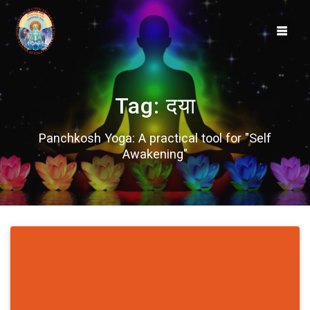
Skip
to
content
Tag:
दया
Panchkosh Yoga: A practical tool for "Self
Awakening"