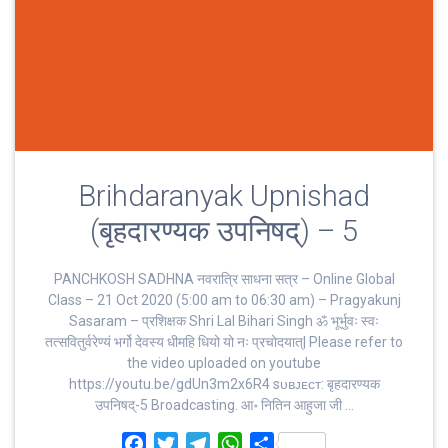
Brihdaranyak Upnishad
(बृहदारण्यक उपनिषद्) – 5
PANCHKOSH SADHNA नवरात्रि साधना सत्र – Online Global
Class – 21 Oct 2020 (5:00 am to 06:30 am) – Pragyakunj
Sasaram – प्रशिक्षक Shri Lal Bihari Singh ॐ भूर्भुवः स्‍वः
तत्‍सवितुर्वरेण्‍यं भर्गो देवस्य धीमहि धियो यो नः प्रचोदयात्‌| Please refer to
the video uploaded on youtube
https://youtu.be/gdUn3m2x6R4 sᴜʙᴊᴇᴄᴛ: बृहदारण्यक
उपनिषद्-5 Broadcasting. आ॰ नितिन आहुजा जी …
F
T
T
W
S