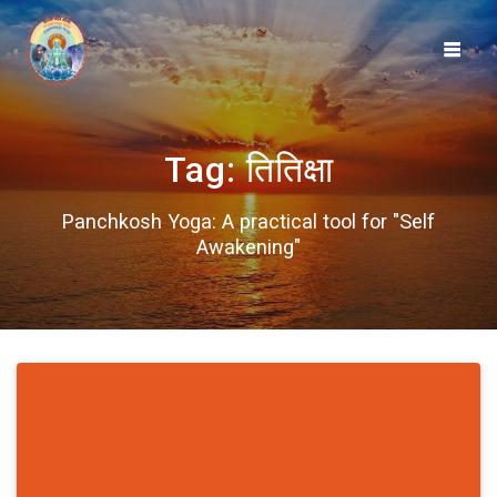
Skip
to
content
Tag:
तितिक्षा
Panchkosh Yoga: A practical tool for "Self
Awakening"