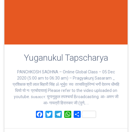
Yuganukul Tapscharya
PANCHKOSH SADHNA – Online Global Class – 05 Dec
2020 (5:00 am to 06:30 am) – Pragyakunj Sasaram _
प्रशिक्षक श्री लाल बिहारी सिंह ॐ भूर्भुवः स्‍वः तत्‍सवितुर्वरेण्‍यं भर्गो देवस्य धीमहि
धियो यो नः प्रचोदयात्‌| Please refer to the video uploaded on
youtube. sᴜʙᴊᴇᴄᴛ: युगानुकुल तपश्चर्या Broadcasting. आ॰ अमन जी
आ॰ गायत्री हिरास्कर जी (पुणे, …
F
T
T
W
S
a
w
e
h
h
c
i
l
a
a