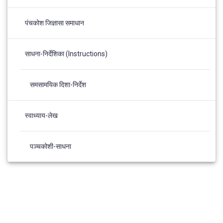
पंचकोश जिज्ञासा समाधान
साधना-निर्देशिका (Instructions)
समसामयिक दिशा-निर्देश
स्वाध्याय-लेख
पञ्चकोशी-साधना