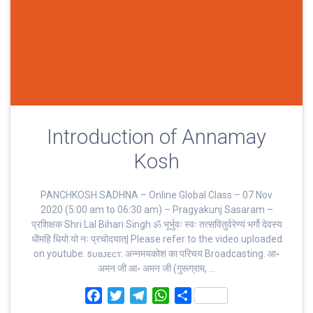
Introduction of Annamay
Kosh
PANCHKOSH SADHNA – Online Global Class – 07 Nov
2020 (5:00 am to 06:30 am) – Pragyakunj Sasaram –
प्रशिक्षक Shri Lal Bihari Singh ॐ भूर्भुवः स्‍वः तत्‍सवितुर्वरेण्‍यं भर्गो देवस्य
धीमहि धियो यो नः प्रचोदयात्‌| Please refer to the video uploaded
on youtube. sᴜʙᴊᴇᴄᴛ: अन्नमयकोश का परिचय Broadcasting. आ॰
अमन जी आ॰ अमन जी (गुरूग्राम, …
F
T
T
W
S
a
w
e
h
h