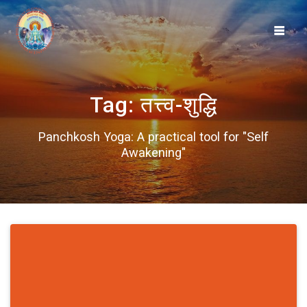
Skip
to
content
Tag:
तत्त्व-शुद्धि
Panchkosh Yoga: A practical tool for "Self
Awakening"