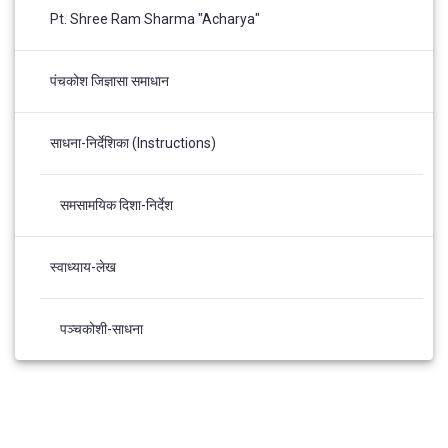
Pt. Shree Ram Sharma "Acharya"
पंचकोश जिज्ञासा समाधान
साधना-निर्देशिका (Instructions)
समसामयिक दिशा-निर्देश
स्वाध्याय-लेख
पञ्चकोशी-साधना