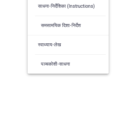
साधना-निर्देशिका (Instructions)
समसामयिक दिशा-निर्देश
स्वाध्याय-लेख
पञ्चकोशी-साधना
s Theme