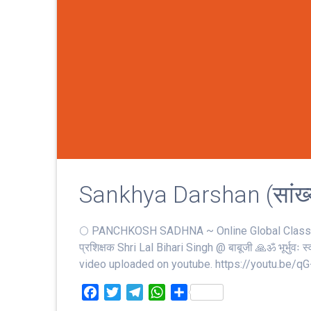
Sankhya Darshan (सांख्य
🌕 PANCHKOSH SADHNA ~ Online Global Class –
प्रशिक्षक Shri Lal Bihari Singh @ बाबूजी 🙏ॐ भूर्भुवः स्‍वः
video uploaded on youtube. https://youtu.be/qG-
F
T
T
W
S
a
w
e
h
h