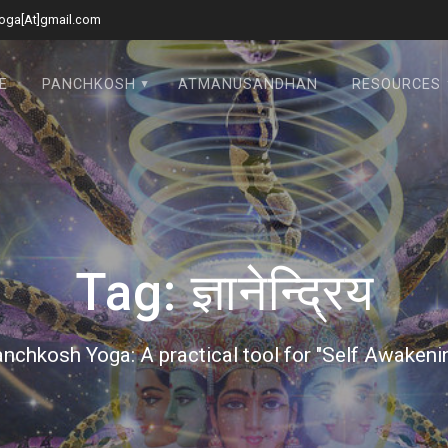
oga[At]gmail.com
E
PANCHKOSH
ATMANUSANDHAN
RESOURCES
Tag:
ज्ञानेन्द्रिय
nchkosh Yoga: A practical tool for "Self Awakeni