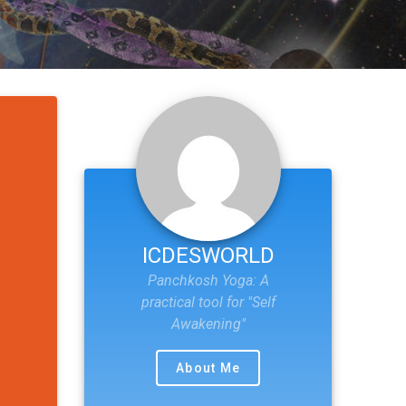
ICDESWORLD
Panchkosh Yoga: A
practical tool for "Self
Awakening"
About Me