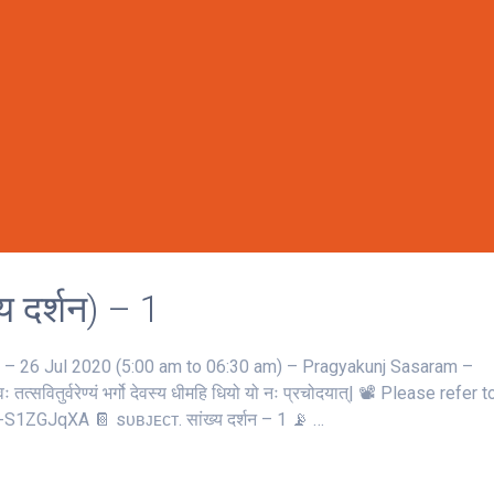
 दर्शन) – 1
 26 Jul 2020 (5:00 am to 06:30 am) – Pragyakunj Sasaram –
 तत्‍सवितुर्वरेण्‍यं भर्गो देवस्य धीमहि धियो यो नः प्रचोदयात्‌| 📽 Please refer 
S1ZGJqXA 📔 sᴜʙᴊᴇᴄᴛ. सांख्य दर्शन – 1 📡 …