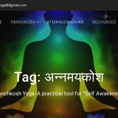
oga[At]gmail.com
E
PANCHKOSH
ATMANUSANDHAN
RESOURCES
Tag:
अन्नमयकोश
nchkosh Yoga: A practical tool for "Self Awakeni