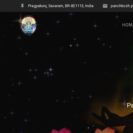
Skip
Pragyakunj, Sasaram, BR-821113, India
panchkosh.y
to
content
HOM
Pa