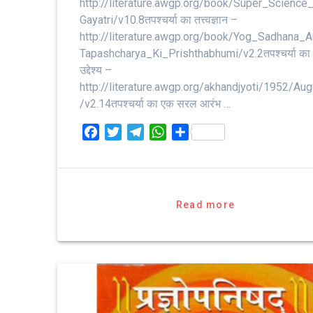
http://literature.awgp.org/book/Super_Science
Gayatri/v10.8तपश्चर्या का तत्त्वज्ञान –
http://literature.awgp.org/book/Yog_Sadhana_A
Tapashcharya_Ki_Prishthabhumi/v2.2तपश्चर्या का
उद्देश्य –
http://literature.awgp.org/akhandjyoti/1952/Aug
/v2.14तपश्चर्या का एक सरल आरंभ …
F
T
T
W
S
a
w
e
h
h
c
i
l
a
a
e
t
e
t
r
b
t
g
s
e
Read more
o
e
r
A
o
r
a
p
k
m
p