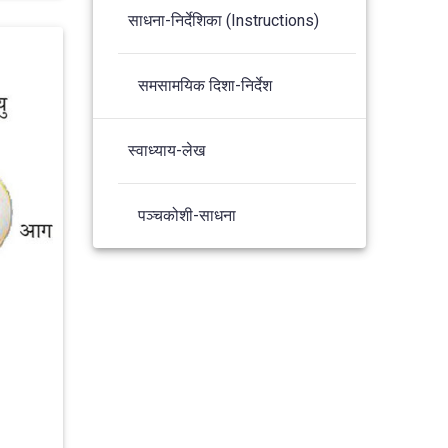
साधना-निर्देशिका (Instructions)
समसामयिक दिशा-निर्देश
स्वाध्याय-लेख
पञ्चकोशी-साधना