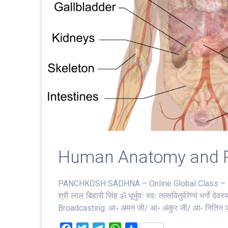
Human Anatomy and P
PANCHKOSH SADHNA – Online Global Class – 19
श्री लाल बिहारी सिंह ॐ भूर्भुवः स्‍वः तत्‍सवितुर्वरेण्‍यं 
Broadcasting: आ॰ अमन जी/ आ॰ अंकुर जी/ आ॰ नितिन जी शि