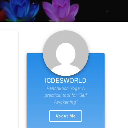
ICDESWORLD
Panchkosh Yoga: A
practical tool for "Self
Awakening"
About Me