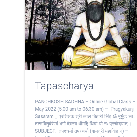
Tapascharya
PANCHKOSH SADHNA – Online Global Class –
May 2022 (5:00 am to 06:30 am) – Pragyakunj
Sasaram _ प्रशिक्षक श्री लाल बिहारी सिंह ॐ भूर्भुवः स्‍वः
तत्‍सवितुर्वरेण्‍यं भर्गो देवस्य धीमहि धियो यो नः प्रचोदयात्‌ ।
SUBJECT: तपश्चर्या तपश्चर्या (गायत्री महाविज्ञान) –