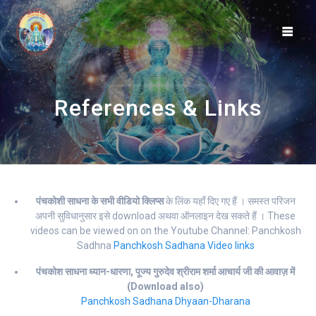
Skip
to
content
References & Links
पंचकोशी साधना के सभी वीडियो क्लिप्स
के लिंक यहाँ दिए गए हैं । समस्त परिजन
अपनी सुविधानुसार इसे download अथवा ऑनलाइन देख सकते हैं । These
videos can be viewed on on the Youtube Channel: Panchkosh
Sadhna
Panchkosh Sadhana Video links
पंचकोश साधना ध्यान-धारणा, पूज्य गुरुदेव श्रीराम शर्मा आचार्य जी की आवाज़ में
(Download also)
Panchkosh Sadhana Dhyaan-Dharana